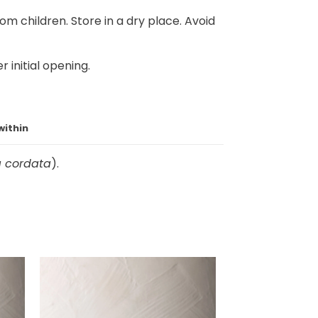
om children. Store in a dry place. Avoid
 initial opening.
within
ia cordata
).