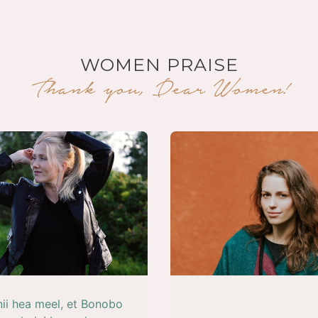
WOMEN PRAISE
Thank you, Dear Women!
nii hea meel, et Bonobo