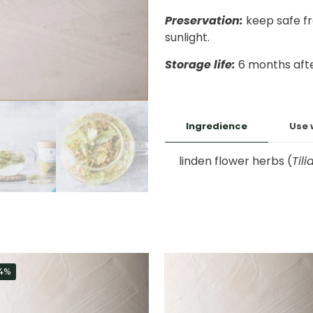
Preservation:
keep safe fr
sunlight.
Storage life:
6 months after
Ingredience
Use 
linden flower herbs (
Til
14%