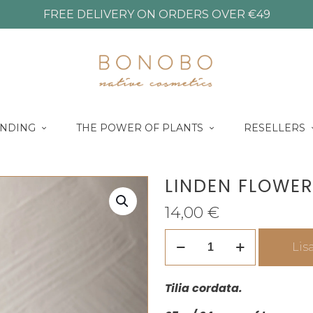
FREE DELIVERY ON ORDERS OVER €49
NDING
THE POWER OF PLANTS
RESELLERS
LINDEN FLOWER
14,00
€
LINDEN
Lis
FLOWER
herbal
Tilia cordata.
tea
/