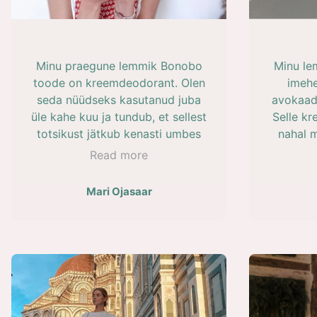
huul
Minu praegune lemmik Bonobo
Minu le
toode on kreemdeodorant. Olen
imehe
seda nüüdseks kasutanud juba
avokaado
üle kahe kuu ja tundub, et sellest
Selle k
totsikust jätkub kenasti umbes
nahal 
kolmeks kuuks. Nii ilus pakend
kuivale
Read more
ja purk, mis kaunistab minu
ning 
ilunurka ning inspireerib igal
kannan
Mari Ojasaar
hetkel loodusega ühenduses
laste na
olema. Kui alguses tundus
see s
kummaline ja harjumatu kaenla
m
alla kreemi kanda, siis nüüd on
huulep
sellest saanud minu lemmik
Need 
ilurituaal. Meie kaenlaalused
saavad nii vähe armastust ja mis