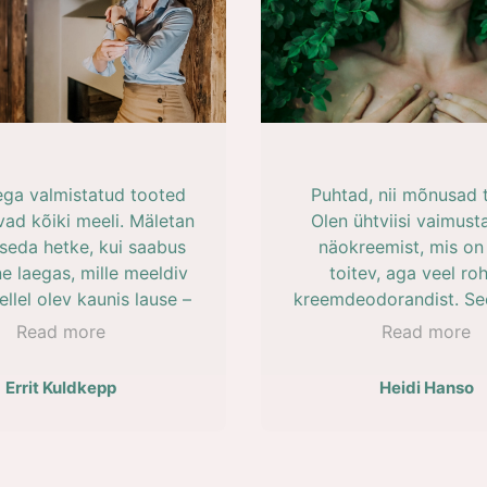
ga valmistatud tooted
Puhtad, nii mõnusad 
ad kõiki meeli. Mäletan
Olen ühtviisi vaimusta
 seda hetke, kui saabus
näokreemist, mis on
e laegas, mille meeldiv
toitev, aga veel r
ellel olev kaunis lause –
kreemdeodorandist. Se
s the stars shine in the
igasuguse kiidukohu
Read more
Read more
so do you“ – kõnetasid
tõepoolest parim higitõ
. Karpi avades leidsin
eales proovinud olen
Errit Kuldkepp
Heidi Hanso
astuse ja hoolega
lavendlilõhnaga ja na
endatud puhtad ja
hingata. Lõhn ei muutu
bralikud tooted. Olles
kui kaua peal on. Täieli
neid proovinud juba
ausalt noh!