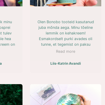
eemivaba
ustan ja
at!
ik minu
Olen Bonobo tooteid kasutanud
osprei
juba mõnda aega. Minu tõeline
t tulev
lemmik on kehakreem!
le hea
Esmakordselt purki avades oli
kreem on
tunne, et tegemist on paksu
 kuivale
jogurtiga. Lõhn ja tekstuur
Read more
nnab see
tundusid nii mõnusad, et tahaks
l mõnusa
ara süüa!
Peale määrides
a
Liis-Katrin Avandi
muutub kreem aga hoopis
toitvaks õliks! Mulle väga
meeldib! Teine suur lemmik on
huulepalsam. Mul on neid lausa
mitu. Niisutan nendega
igapäevaselt huuli, aga lisaks
sellele ka nii enda kui oma laste