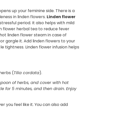
opens up your feminine side. There is a
eness in linden flowers.
Linden flower
tressful period. It also helps with mild
den flower herbal tea to reduce fever
hot linden flower steam in case of
or gargle it. Add linden flowers to your
e tightness. Linden flower infusion helps
 herbs (
Tilia cordata
).
 spoon of herbs, and cover with hot
ttle for 5 minutes, and then drain. Enjoy
 you feel like it. You can also add