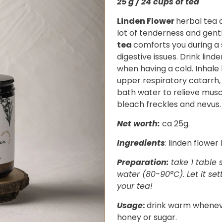
25 g / 24 cups of tea
30g
Linden Flower
herbal tea 
quantity
lot of tenderness and gentl
tea
comforts you during a s
digestive issues. Drink lin
when having a cold. Inhale 
upper respiratory catarrh, 
bath water to relieve muscl
bleach freckles and nevus.
Net worth:
ca 25g.
Ingredients
: linden flower
Preparation:
take 1 table
water (80-90
°
C). Let it se
your tea!
Usage
:
drink warm whenever
honey or sugar.