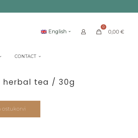
0
English
0,00
€
CONTACT
 herbal tea / 30g
a ostukorvi