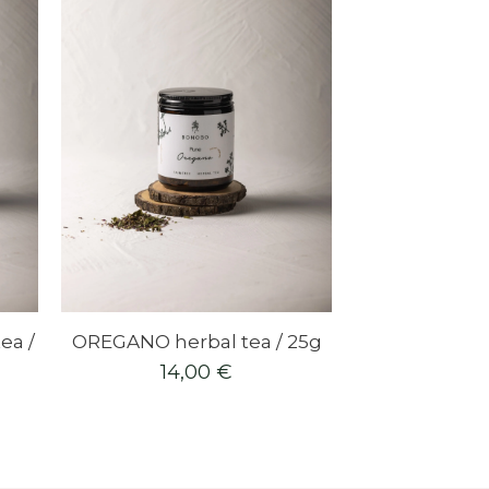
ea /
OREGANO herbal tea / 25g
14,00
€