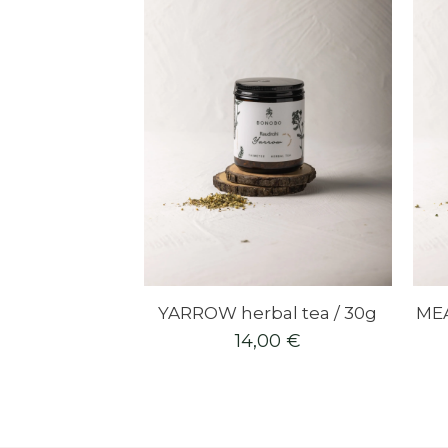
YARROW herbal tea / 30g
ME
14,00
€